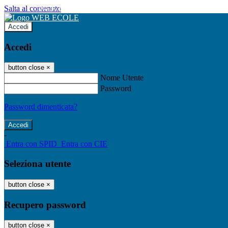
Salta al contenuto
WEB ECOLE
Accedi
Accedi
button close
×
Nome Utente
Password
Password dimenticata?
-
Entra con SPID
Entra con CIE
Seleziona utente
button close
×
Recupero password
button close
×