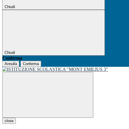
Chiudi
Chiudi
Conferma
Annulla
Conferma
close