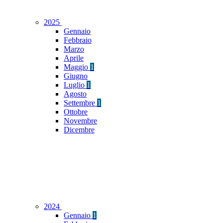
2025
Gennaio
Febbraio
Marzo
Aprile
Maggio
1
Giugno
Luglio
1
Agosto
Settembre
1
Ottobre
Novembre
Dicembre
2024
Gennaio
1