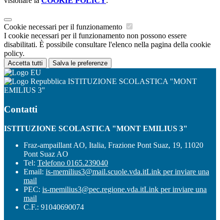
visionare la
COOKIE POLICY
.
Cookie necessari per il funzionamento
I cookie necessari per il funzionamento non possono essere
disabilitati. È possibile consultare l'elenco nella pagina della cookie
policy.
Accetta tutti
Salva le preferenze
ISTITUZIONE SCOLASTICA "MONT
EMILIUS 3"
Contatti
ISTITUZIONE SCOLASTICA "MONT EMILIUS 3"
Fraz-ampaillant AO, Italia, Frazione Pont Suaz, 19, 11020
Pont Suaz AO
Tel:
Telefono 0165.239040
Email:
is-memilius3@mail.scuole.vda.it
Link per inviare una
mail
PEC:
is-memilius3@pec.regione.vda.it
Link per inviare una
mail
C.F.: 91040690074