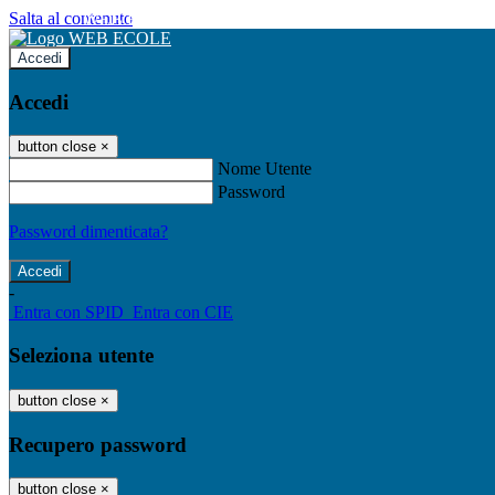
Salta al contenuto
WEB ECOLE
Accedi
Accedi
button close
×
Nome Utente
Password
Password dimenticata?
-
Entra con SPID
Entra con CIE
Seleziona utente
button close
×
Recupero password
button close
×