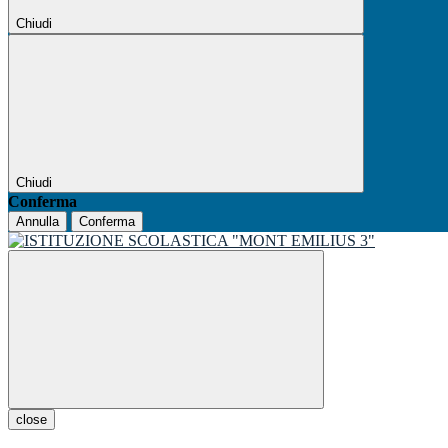
Chiudi
Chiudi
Conferma
Annulla
Conferma
close