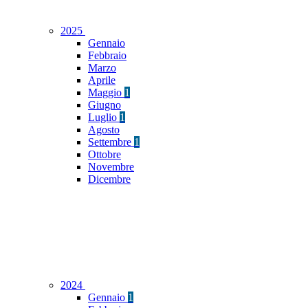
2025
Gennaio
Febbraio
Marzo
Aprile
Maggio
1
Giugno
Luglio
1
Agosto
Settembre
1
Ottobre
Novembre
Dicembre
2024
Gennaio
1