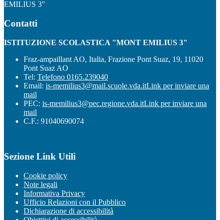
EMILIUS 3"
Contatti
ISTITUZIONE SCOLASTICA "MONT EMILIUS 3"
Fraz-ampaillant AO, Italia, Frazione Pont Suaz, 19, 11020
Pont Suaz AO
Tel:
Telefono 0165.239040
Email:
is-memilius3@mail.scuole.vda.it
Link per inviare una
mail
PEC:
is-memilius3@pec.regione.vda.it
Link per inviare una
mail
C.F.: 91040690074
Sezione Link Utili
Cookie policy
Note legali
Informativa Privacy
Ufficio Relazioni con il Pubblico
Dichiarazione di accessibilità
Obiettivi di accessibilità