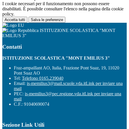
I cookie necessari per il funzionamento non possono essere
disabilitati. È possibile consultare l'elenco nella pagina della cookie
policy.
Accetta tutti
Salva le preferenze
ISTITUZIONE SCOLASTICA "MONT
EMILIUS 3"
Contatti
ISTITUZIONE SCOLASTICA "MONT EMILIUS 3"
Fraz-ampaillant AO, Italia, Frazione Pont Suaz, 19, 11020
Pont Suaz AO
Tel:
Telefono 0165.239040
Email:
is-memilius3@mail.scuole.vda.it
Link per inviare una
mail
PEC:
is-memilius3@pec.regione.vda.it
Link per inviare una
mail
C.F.: 91040690074
Sezione Link Utili